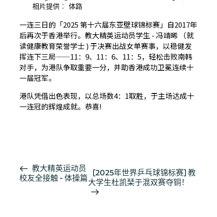
相片提供︰ 体路
一连三日的「2025 第十六届东亚壁球锦标赛」自2017年
后再次于香港举行。教大精英运动员学生 - 冯靖晞 （就
读健康教育荣誉学士 ) 于决赛出战女单赛事，以稳健发
挥连下三局——11：9、11：6、11：5，轻松击败南韩
对手，为港队争取重要一分，并助香港成功卫冕连续十
一届冠军。
港队凭借出色表现，以总场数4：1取胜，于主场达成十
一连冠的辉煌成就。恭喜!
按此浏览有关报导
活
教大精英运动员
[2025年世界乒乓球锦标赛] 教
校友全接触 - 体操篇
动
大学生杜凯琹于混双赛夺铜！
导
航