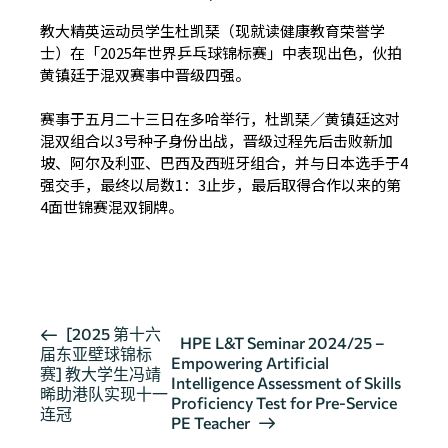
教大精英运动员学生杜凯琹（现就读健康教育荣誉学
士）在「2025年世界乒乓球锦标赛」中表现出色，伙拍
黄镇廷于混双赛事中晋级四强。
赛事于五月二十三日在多哈举行，杜凯琹／黄镇廷这对
混双组合以3号种子身份出战，晋级过程先后击败新加
坡、阿尔及利亚、巴西及西班牙组合，并与日本选手于4
强交手，最终以局数1：3止步，最后取得合作以来的第
4面世锦赛混双铜牌。
按此浏览有关报导
活
[2025 第十六
HPE L&T Seminar 2024/25 –
届东亚壁球锦标
动
Empowering Artificial
赛] 教大学生冯靖
导
Intelligence Assessment of Skills
晞助港队实现十一
Proficiency Test for Pre-Service
航
连冠
PE Teacher