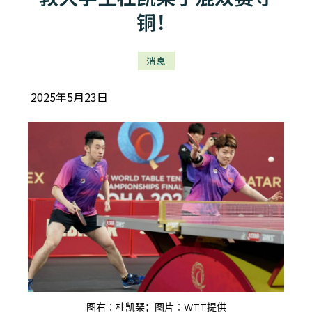
铜！
消息
2025年5月23日
图右︰杜凯琹；图片︰WTT提供