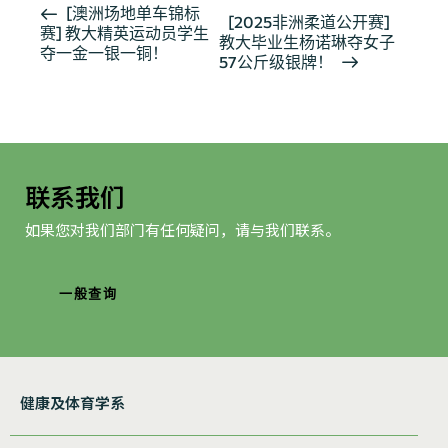
活
[澳洲场地单车锦标
[2025非洲柔道公开赛]
赛] 教大精英运动员学生
动
教大毕业生杨诺琳夺女子
夺一金一银一铜！
导
57公斤级银牌！
航
联系我们
如果您对我们部门有任何疑问，请与我们联系。
一般查询
健康及体育学系