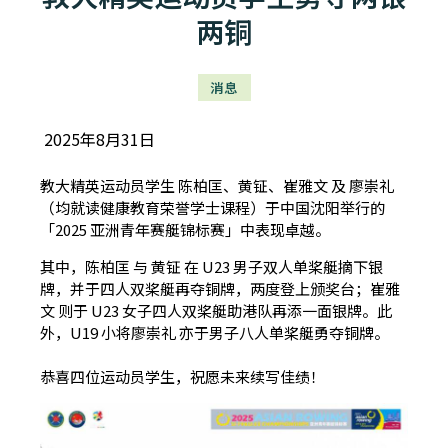
两铜
消息
2025年8月31日
教大精英运动员学生 陈柏匡、黄钲、崔雅文 及 廖崇礼
（均就读健康教育荣誉学士课程）于中国沈阳举行的
「2025 亚洲青年赛艇锦标赛」中表现卓越。
其中，陈柏匡 与 黄钲 在 U23 男子双人单桨艇摘下银
牌，并于四人双桨艇再夺铜牌，两度登上颁奖台；崔雅
文 则于 U23 女子四人双桨艇助港队再添一面银牌。此
外，U19 小将廖崇礼 亦于男子八人单桨艇勇夺铜牌。
恭喜四位运动员学生，祝愿未来续写佳绩！