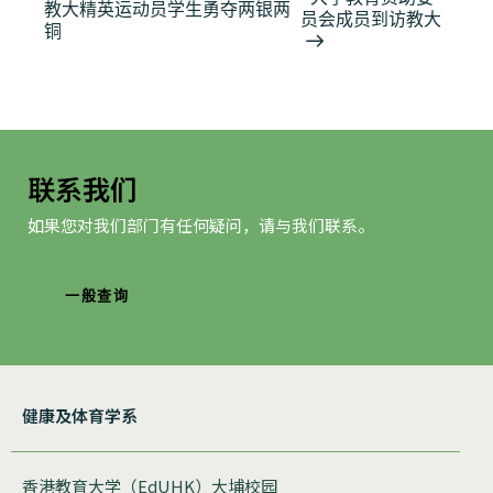
教大精英运动员学生勇夺两银两
动
员会成员到访教大
铜
导
航
联系我们
如果您对我们部门有任何疑问，请与我们联系。
一般查询
健康及体育学系
香港教育大学（EdUHK）大埔校园