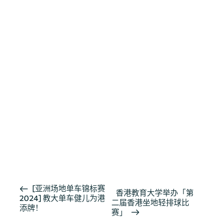
活
[亚洲场地单车锦标赛
香港教育大学举办「第
2024] 教大单车健儿为港
动
二届香港坐地轻排球比
添牌！
导
赛」