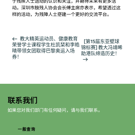
于残疾人士运动的认识和关注，并期待未来有更多活
动。深圳市肢残人协会会长傅主席亦表示，希望透过这
样的活动，为残障人士搭建一个更好的交流平台。
活
教大精英运动员、健康教育
[第15届东亚壁球
荣誉学士课程学生杜凯琹和李皓
动
锦标赛] 教大冯靖晞
晴带领女团取得巴黎奥运入场
导
助港队缔造历史！
券！
航
联系我们
如果您对我们部门有任何疑问，请与我们联系。
一般查询