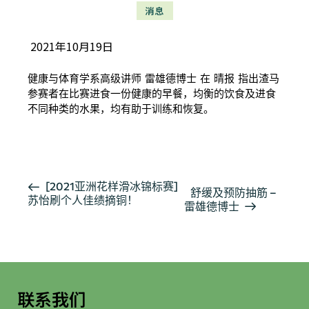
消息
2021年10月19日
健康与体育学系高级讲师 雷雄德博士 在 晴报 指出渣马
参赛者在比赛进食一份健康的早餐，均衡的饮食及进食
不同种类的水果，均有助于训练和恢复。
按此阅读详细报导
活
[2021亚洲花样滑冰锦标赛]
舒缓及预防抽筋 –
苏怡刷个人佳绩摘铜！
动
雷雄德博士
导
航
联系我们