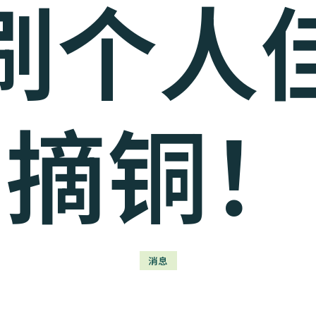
刷个人
摘铜！
消息