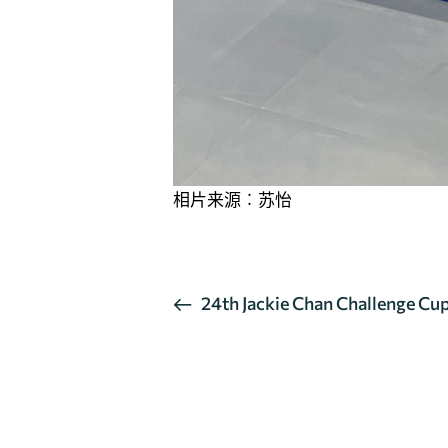
相片来源︰苏怡
活
24th Jackie Chan Challenge Cup
动
导
航