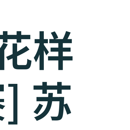
洲花样
] 苏