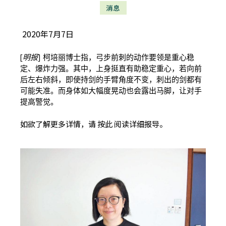
消息
2020年7月7日
[
明报
]
柯培丽博士
指，弓步前刺的动作要领是重心稳
定、爆炸力强。其中，上身挺直有助稳定重心，若向前
后左右倾斜，即使持剑的手臂角度不变，刺出的剑都有
可能失准。而身体如大幅度晃动也会露出马脚，让对手
提高警觉。
如欲了解更多详情，请
按此
阅读详细报导。