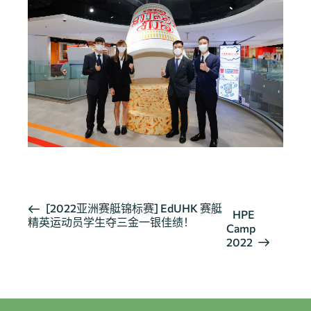
活
[2022亚洲赛艇锦标赛] EdUHK 赛艇
HPE
精英运动员学生夺三金一银佳绩！
动
Camp
导
2022
航