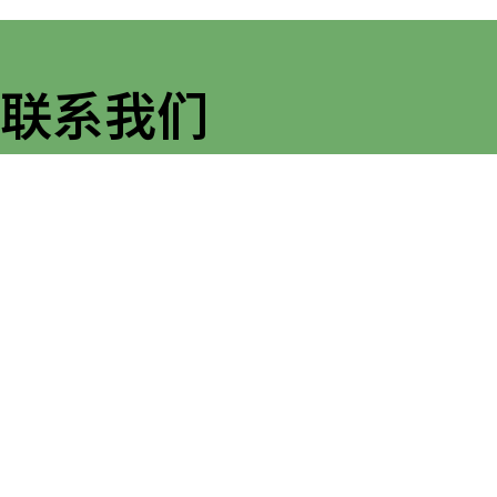
联系我们
如果您对我们部门有任何疑问，请与我们联系。
健康及体育学系
香港教育大学（EdUHK）大埔校园
+852 2948 7994