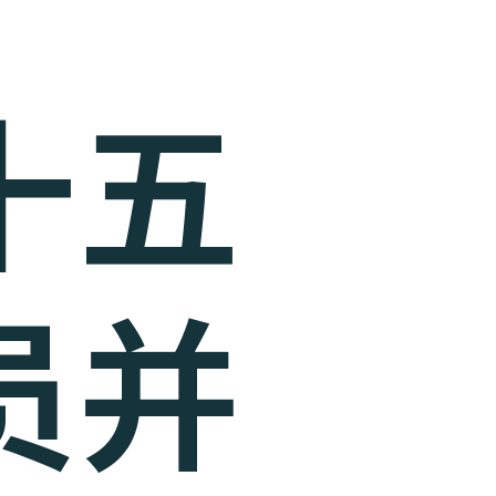
十五
员并