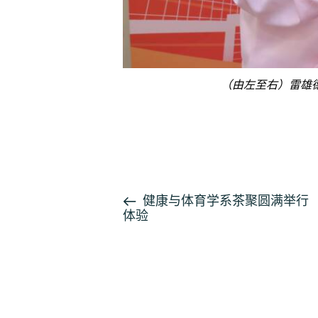
（由左至右）雷雄
按此浏览有关报导
活
健康与体育学系茶聚圆满举行
体验
动
导
航