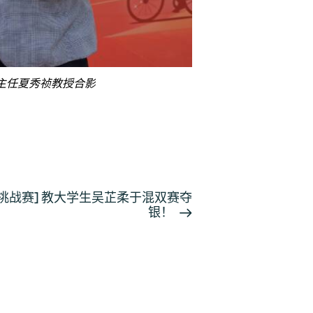
主任夏秀祯教授合影
际挑战赛] 教大学生吴芷柔于混双赛夺
银！