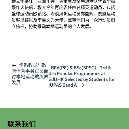
继去年委任「亚洲车神」黄金宝及空手道港队代表李振
豪作大使后，教大今年再度委任四名精英运动员，包括
壁球运动员欧镇铭、滑浪风帆运动员郑国辉、赛艇运动
员赵显臻以及李嘉文为大使，冀望他们为一众运动员树
立榜样，协助推动本地运动员的全人发展。
按此浏览有关报导
活
学系教员与政
BEd(PE) & BSc(SPSC) - 3rd &
府体育事务官员商
动
4th Popular Programmes at
讨本地运动教练界
导
EdUHK Selected by Students for
发展
JUPAS Band A
航
联系我们