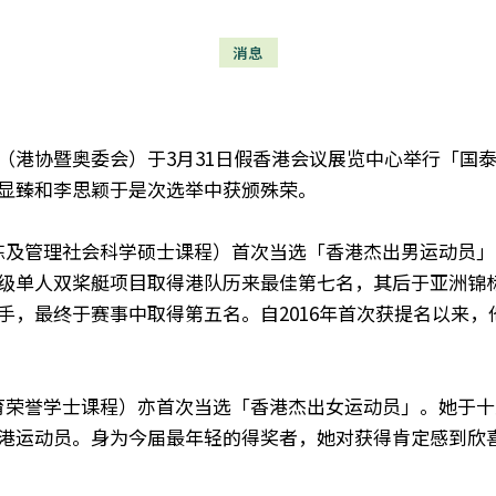
消息
港协暨奥委会）于3月31日假香港会‍议展览中心举行「国泰 
显臻和李思颖于是次选举中获颁殊荣。
练及管理社会科学硕士课程）首次当选「香港杰出男运动员」
级单人双桨艇项目取得港队历来最佳第七名，其后于亚洲锦
手，最终于赛事中取得第五名。自2016年首次获提名以来
育荣誉学士课程）亦首次当选「香港杰出女运动员」。她于十
港运动员。身为今届最年轻的得奖者，她对获得肯定感到欣