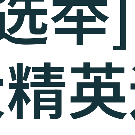
选举]
大精英