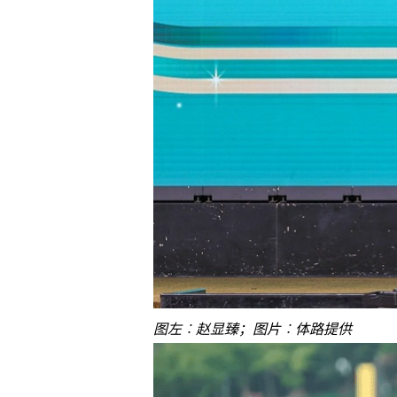
图左︰赵显臻；图片︰体路提供