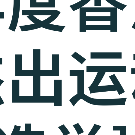
年度香
杰出运