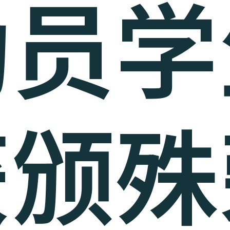
动员学
获颁殊