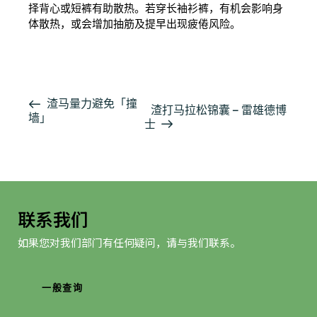
择背心或短裤有助散热。若穿长袖衫裤，有机会影响身
体散热，或会增加抽筋及提早出现疲倦风险。
按此浏览有关报导
活
渣马量力避免「撞
渣打马拉松锦囊 – 雷雄德博
墙」
动
士
导
航
联系我们
如果您对我们部门有任何疑问，请与我们联系。
一般查询