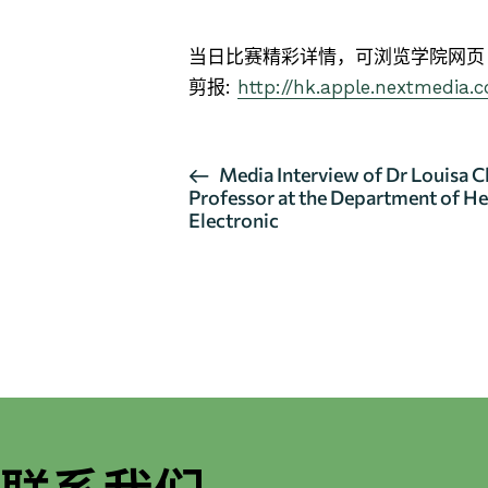
当日比赛精彩详情，可浏览学院网
剪报:
http://hk.apple.nextmedia.
Media Interview of Dr Louisa 
Professor at the Department of He
Electronic