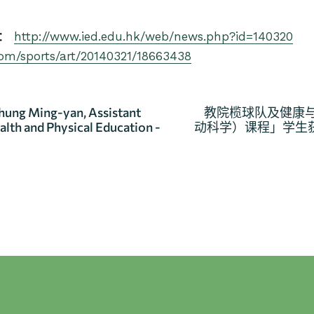
页：
http://www.ied.edu.hk/web/news.php?id=140320
com/sports/art/20140321/18663438
Chung Ming-yan, Assistant
教院榄球队及健康
alth and Physical Education -
动科学）课程」学生获