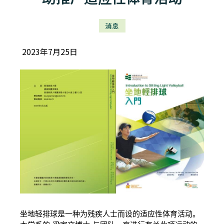
消息
2023年7月25日
坐地轻排球是一种为残疾人士而设的适应性体育活动。