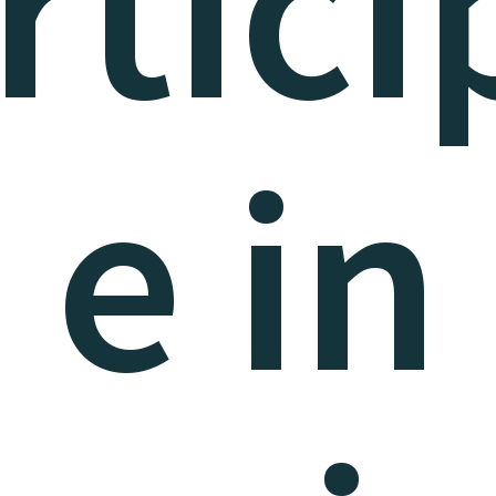
rtici
e in