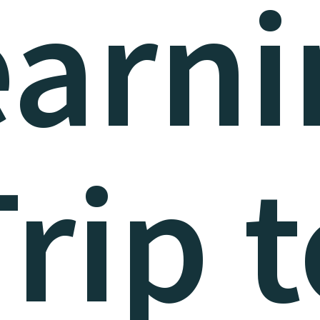
earni
rip 