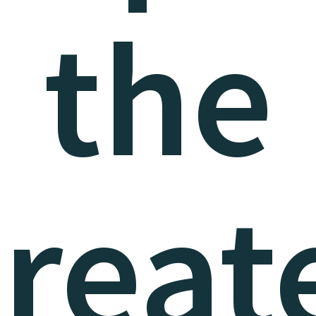
the
reat