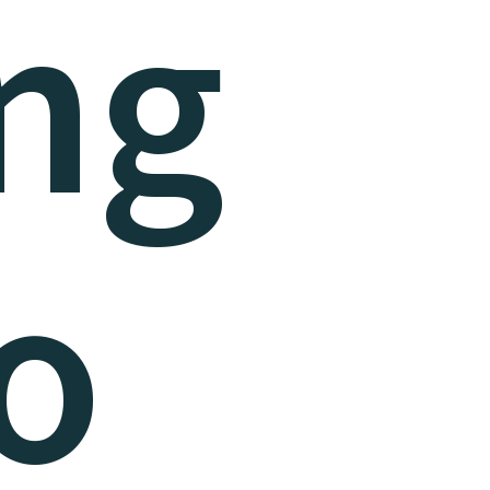
ng
to