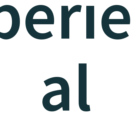
perie
al