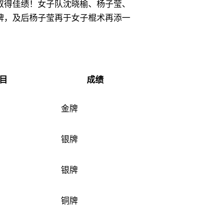
目取得佳绩！女子队沈晓榆、杨子莹、
牌，及后杨子莹再于女子棍术再添一
目
成绩
金牌
银牌
银牌
铜牌