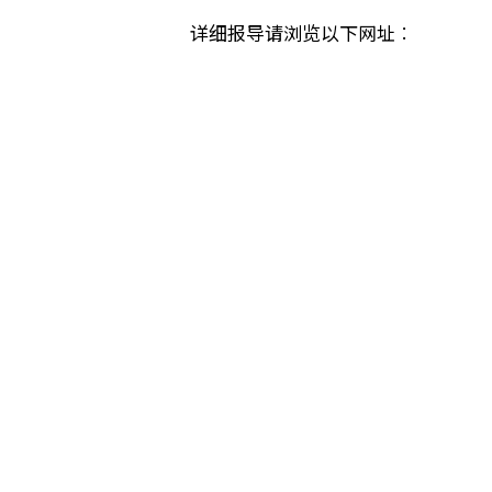
详细报导请浏览以下网址︰
按
活
[IBSF 2023世界桌球锦标赛
动
导
航
联系我们
如果您对我们部门有任何疑问，请与我们联系。