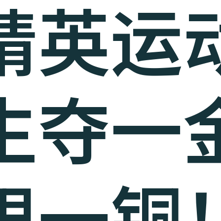
精英运
生夺一
银一铜