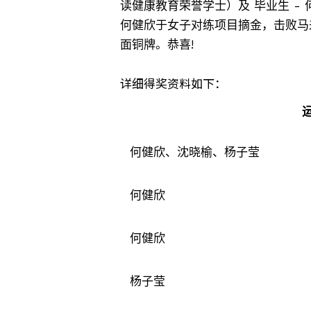
读健康教育荣誉学士）及 毕业生 -
何健欣于女子对练项目摘金，击败马
面铜牌。恭喜!
详细得奖资料如下：
何健欣、沈晓榆、杨子莹
何健欣
何健欣
杨子莹