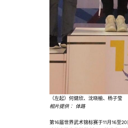
（左起）何健欣、沈晓榆、杨子莹
相片提供︰ 体路
第16届世界武术锦标赛于11月16