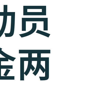
动员
金两
！