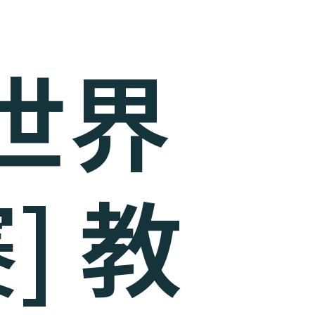
世界
] 教