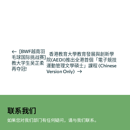
按此浏览有关报导 02
按此浏览有关报导 03
活
[BWF越南羽
香港教育大學教育發展與創新學
毛球国际挑战赛]
动
院(AEDI)推出全港首個「電子競技
教大学生吴芷柔
导
運動管理文學碩士」課程 (Chinese
再夺冠!
Version Only)
航
联系我们
如果您对我们部门有任何疑问，请与我们联系。