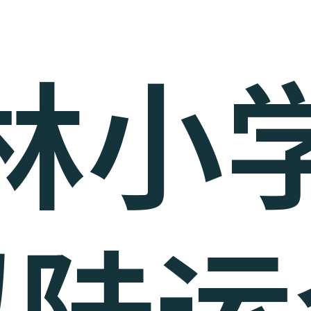
林小
拟陆运