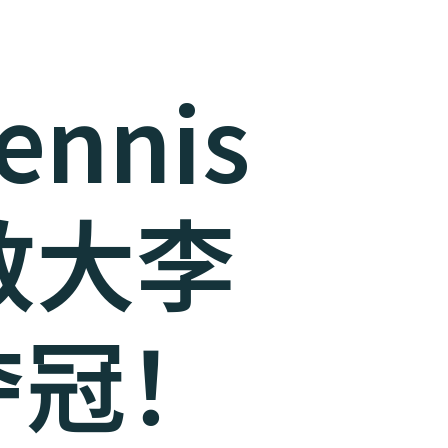
Tennis
 教大李
夺冠！