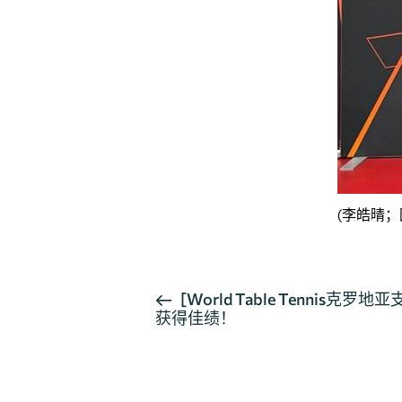
(李皓晴
活
[World Table Tennis克
获得佳绩！
动
导
航