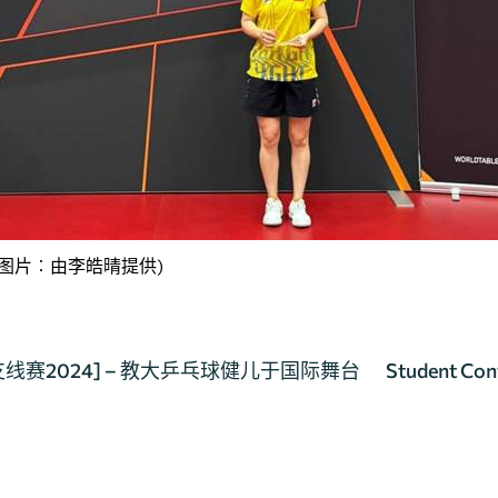
；图片︰由李皓晴提供)
罗地亚支线赛2024] – 教大乒乓球健儿于国际舞台
Student Conf