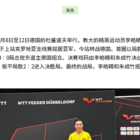
消息
德国支线赛 于4月8日至12日德国的杜塞道夫举行。教大的精英运动
于上站克罗地亚支线赛屈居亚军，今站转战德国。首圈以局数
落3︰0局击败东道主德国组合。决赛戏码由李皓晴和朱成竹决
扳平局数2︰2进入决胜局。最终的战局，李皓晴和朱成竹抵着