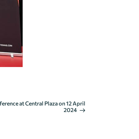
erence at Central Plaza on 12 April
2024