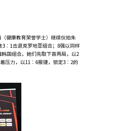
员李皓晴（健康教育荣誉学士）继续伙拍朱
3︰1击退克罗地亚组合；8强以同样
战韩国组合。她们先取下首两局，以2
压力，以11︰6报捷，锁定3︰2的