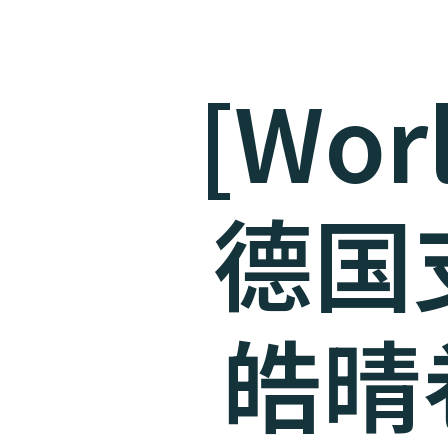
[Worl
德国支
皓晴