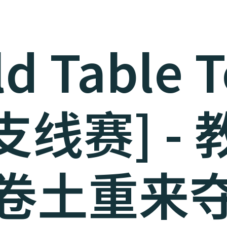
d Table 
线赛] -
卷土重来