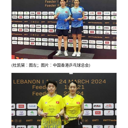
(杜凯琹︰图左；图片︰中国香港乒乓球总会)