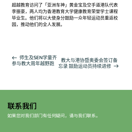
超越教育访问了「亚洲车神」黄金宝及空手道港队代表
李振豪，两人均为香港教育大学健康教育荣誉学士课程
毕业生。他们将以大使身分鼓励一众年轻运动员重返校
园，推动他们的全人发展。
按此阅读详细报导
活
师生及SEN学童齐
教大与港协暨奥委会签订备
参与教大周年越野跑
动
忘录 鼓励运动员持续进修
导
航
联系我们
如果您对我们部门有任何疑问，请与我们联系。