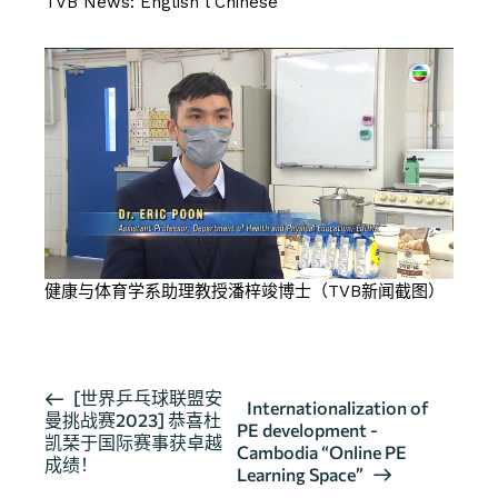
TVB News:
English
l
Chinese
健康与体育学系助理教授潘梓竣博士（TVB新闻截图）
活
[世界乒乓球联盟安
Internationalization of
曼挑战赛2023] 恭喜杜
动
PE development -
凯琹于国际赛事获卓越
导
Cambodia “Online PE
成绩！
Learning Space”
航